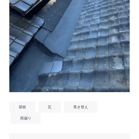
屋根
瓦
葺き替え
雨漏り