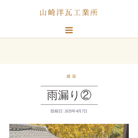
コ
ン
テ
ン
ツ
へ
ス
キ
ッ
プ
建築
雨漏り②
投稿日:
2025年4月7日