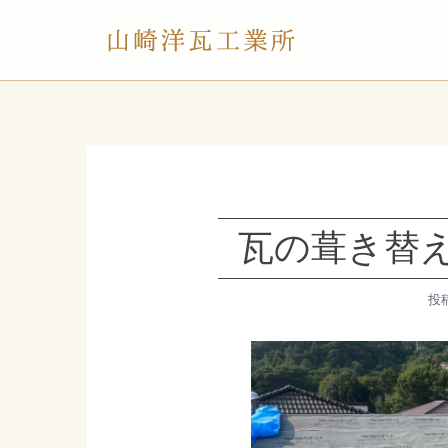
コ
ン
テ
ン
ツ
へ
ス
キ
ッ
プ
瓦の葺き替
投