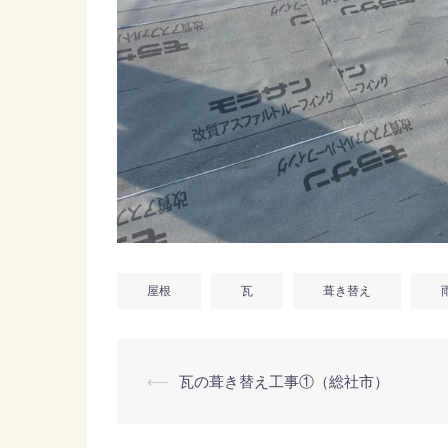
屋根
瓦
葺き替え
投
⟵
瓦の葺き替え工事①（総社市）
稿
ナ