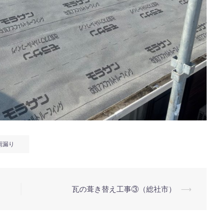
雨漏り
瓦の葺き替え工事③（総社市）
⟶